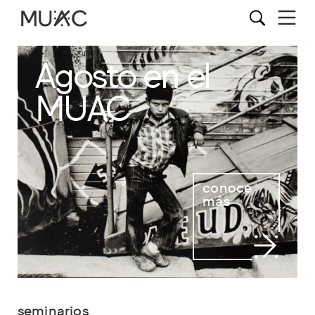
Agosto en el
MUAC
conoce
más
seminarios